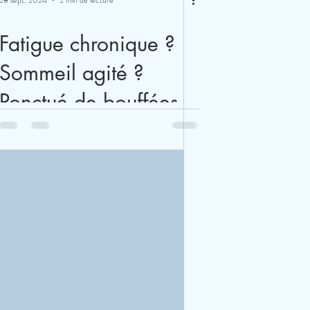
28 sept. 2024
2 min de lecture
Fatigue chronique ?
Sommeil agité ?
Ponctué de bouffées
de chaleur et sueurs
nocturnes ?