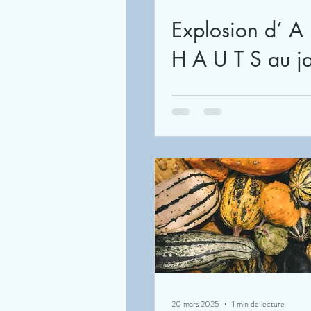
Explosion d’ A R T I C
H A U
20 mars 2025
1 min de lecture