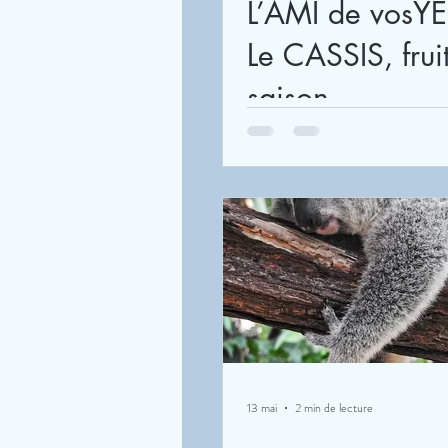
L’AMI de vosYE
Le CASSIS, frui
saison
13 mai
2 min de lecture