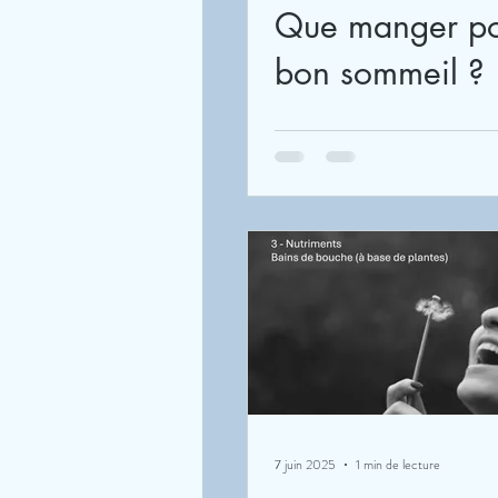
Que manger po
bon sommeil ?
7 juin 2025
1 min de lecture