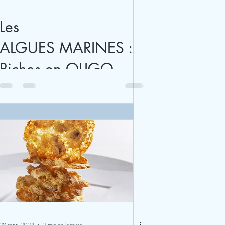
Les
ALGUES MARINES :
Riches en OLIGO-
ELEMENTS MARINS
et en IODE – anti-
oxydants...