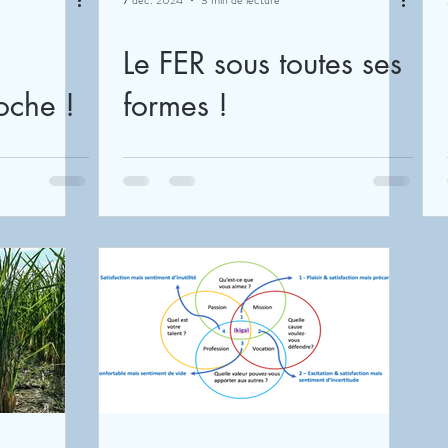
7 déc. 2024
3 min de lecture
Le FER sous toutes ses
che !
formes !