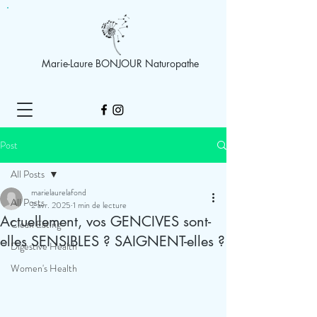
Marie-Laure BONJOUR Naturopathe
Post
All Posts
marielaurelafond
All Posts
2 avr. 2025
1 min de lecture
Actuellement, vos GENCIVES sont-
Clean Eating
elles SENSIBLES ? SAIGNENT-elles ?
Digestive Health
Women's Health