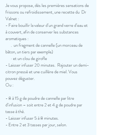
Je vous propose, dès les premières sensations de 
frissons ou refroidissement, une recette du  Dr 
Valnet :  
- Faire bouillir la valeur d’un grand verre d’eau et 
à couvert, afin de conserver les substances 
aromatiques : 
      .  un fragment de cannelle (un morceau de 
bâton, un tiers par exemple)  
      · et un clou de girofle  
- Laisser infuser 20 minutes.  Rajouter un demi-
citron pressé et une cuillère de miel. Vous 
pouvez déguster. 
Ou : 
- 8 à 15 g de poudre de cannelle par litre 
d’infusion – soit entre 2 et 4 g de poudre par 
tasse à thé.  
- Laisser infuser 5 à 8 minutes. 
- Entre 2 et 3 tasses par jour, selon. 