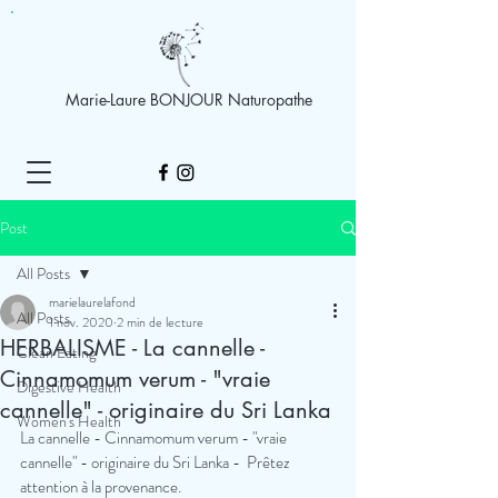
Marie-Laure BONJOUR Naturopathe
Post
All Posts
marielaurelafond
All Posts
1 nov. 2020
2 min de lecture
HERBALISME - La cannelle -
Clean Eating
Cinnamomum verum - "vraie
Digestive Health
cannelle" - originaire du Sri Lanka
Women's Health
La cannelle - Cinnamomum verum - "vraie 
cannelle" - originaire du Sri Lanka -  Prêtez 
attention à la provenance.  