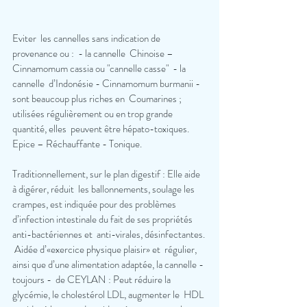
Eviter  les cannelles sans indication de 
provenance ou :  - la cannelle  Chinoise – 
Cinnamomum cassia ou "cannelle casse"  - la 
cannelle  d’Indonésie - Cinnamomum burmanii - 
sont beaucoup plus riches en  Coumarines ; 
utilisées régulièrement ou en trop grande 
quantité, elles  peuvent être hépato-toxiques.  
Epice – Réchauffante - Tonique.   
Traditionnellement, sur le plan digestif : Elle aide 
à digérer, réduit  les ballonnements, soulage les 
crampes, est indiquée pour des problèmes  
d’infection intestinale du fait de ses propriétés 
anti-bactériennes et  anti-virales, désinfectantes. 
 Aidée d’«exercice physique plaisir» et  régulier, 
ainsi que d’une alimentation adaptée, la cannelle - 
toujours -  de CEYLAN : Peut réduire la 
glycémie, le cholestérol LDL, augmenter le  HDL 